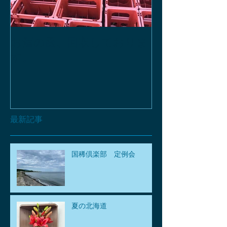
お酒の函、回収しておりま
緑瓶を使って
す。
最新記事
国稀倶楽部 定例会
夏の北海道