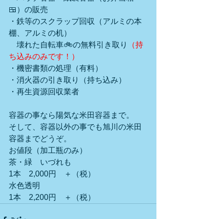
🍱）の販売
・鉄等のスクラップ回収（アルミの本
棚、アルミの机）
　壊れた自転車🚲の無料引き取り
（持
ち込みのみです！）
・機密書類の処理（有料）
・消火器の引き取り（持ち込み）
・再生資源回収業者
容器の事なら陽気な米田容器まで。
そして、容器以外の事でも旭川の米田
容器までどうぞ。
お値段（加工瓶のみ）　　
茶・緑　いづれも
1本　2,000円　＋（税）
水色透明
1本　2,200円　＋（税）