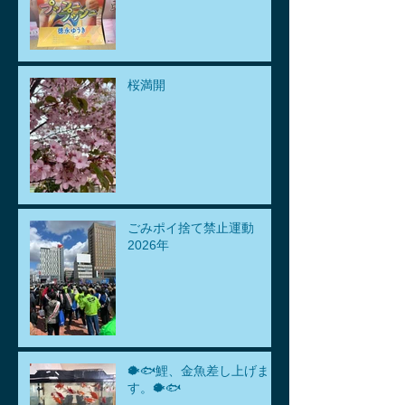
桜満開
ごみポイ捨て禁止運動
2026年
🐡🐟鯉、金魚差し上げま
す。🐡🐟