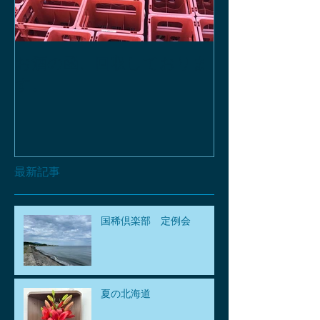
お酒の函、回収しておりま
緑瓶を使って
す。
最新記事
国稀倶楽部 定例会
夏の北海道