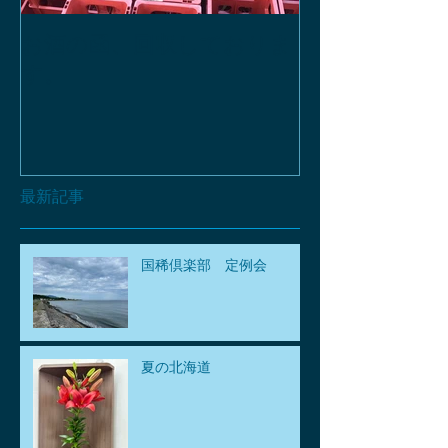
お酒の函、回収しておりま
緑瓶を使って
す。
最新記事
国稀倶楽部 定例会
夏の北海道