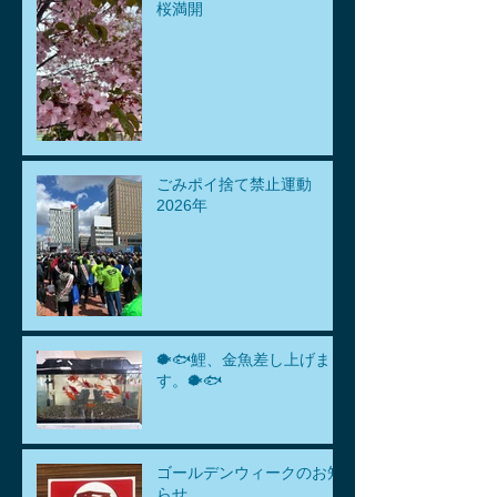
桜満開
ごみポイ捨て禁止運動
2026年
🐡🐟鯉、金魚差し上げま
す。🐡🐟
ゴールデンウィークのお知
らせ