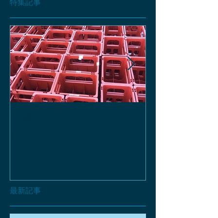
特集記事
お酒の函、回収しておりま
緑瓶を使って
す。
最新記事