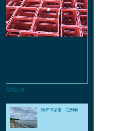
お酒の函、回収しておりま
緑瓶を使って
す。
最新記事
国稀倶楽部 定例会