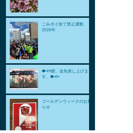
ごみポイ捨て禁止運動
2026年
🐡🐟鯉、金魚差し上げま
す。🐡🐟
ゴールデンウィークのお知
らせ