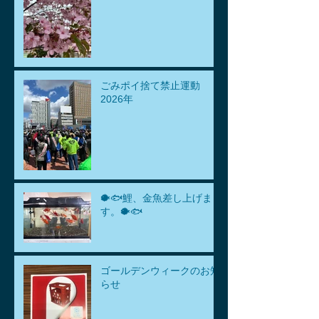
ごみポイ捨て禁止運動
2026年
🐡🐟鯉、金魚差し上げま
す。🐡🐟
ゴールデンウィークのお知
らせ