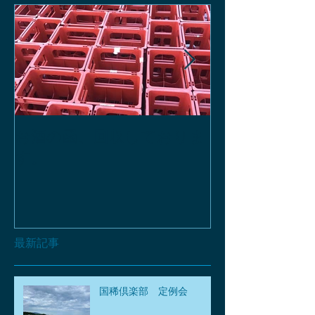
お酒の函、回収しておりま
緑瓶を使って
す。
最新記事
国稀倶楽部 定例会