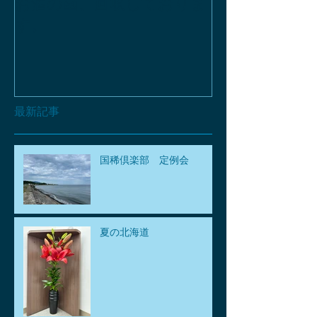
お酒の函、回収しておりま
緑瓶を使って
す。
最新記事
国稀倶楽部 定例会
夏の北海道