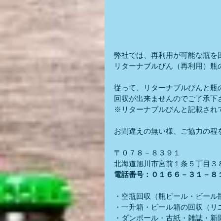
弊社では、再利用が可能な瓶を
リターナブルびん（再利用）瓶
従って、リターナブルびんと瓶
回収が出来ませんのでご了承下
※リターナブルびんと記載され
お間違えの無い様、ご協力の程
〒０７８－８３９１
北海道旭川市宮前１条５丁目３
電話番号：０１６６－３１－８
・空瓶回収（瓶ビール・ビール
・一升箱・ビール箱の回収（リ
・ダンボール・古紙・雑誌・新