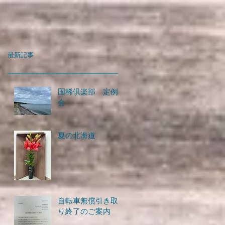
最新記事
国稀倶楽部 定例
会
夏の北海道
自転車無償引き取
り終了のご案内