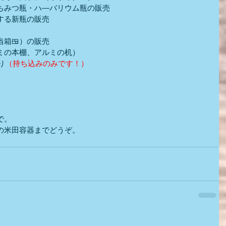
ちみつ瓶・ハ―バリウム瓶の販売
する新瓶の販売
箱🍱）の販売
ミの本棚、アルミの机）
り
（持ち込みのみです！）
）
で。
の米田容器までどうぞ。