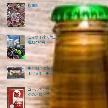
桜満開
ごみポイ捨て禁止
運動2026年
🐡🐟鯉、金魚差し
上げます。🐡🐟
ゴールデンウィー
クのお知らせ