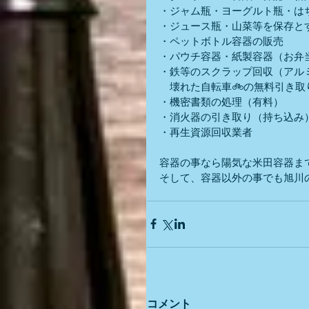
・ジャム瓶・ヨーグルト瓶・は
・ジュース瓶・山菜等を保存と
・ペットボトル容器の販売
・パウチ容器・紙製容器（お弁当
・鉄等のスクラップ回収（アル
　壊れた自転車🚲の無料引き取
・機密書類の処理（有料）
・消火器の引き取り（持ち込み
・再生資源回収業者
容器の事なら陽気な米田容器ま
そして、容器以外の事でも旭川
コメント