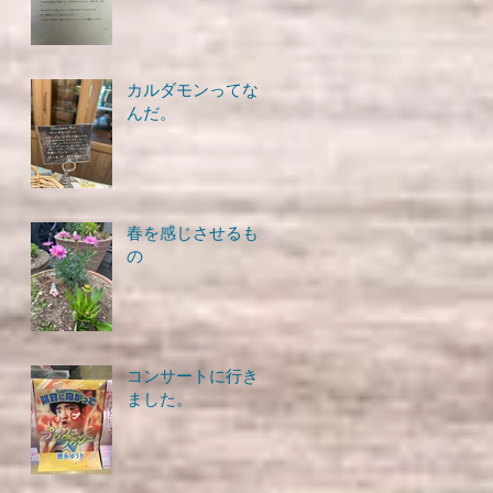
カルダモンってな
んだ。
春を感じさせるも
の
コンサートに行き
ました。