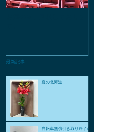
お酒の函、回収しておりま
緑瓶を使って
す。
最新記事
夏の北海道
自転車無償引き取り終了の