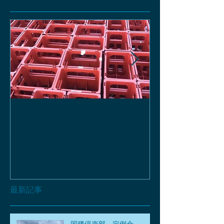
お酒の函、回収しておりま
緑瓶を使って
す。
最新記事
国稀倶楽部 定例会