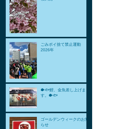
ごみポイ捨て禁止運動
2026年
🐡🐟鯉、金魚差し上げま
す。🐡🐟
ゴールデンウィークのお知
らせ