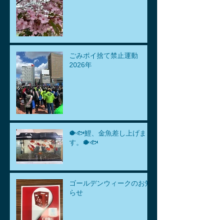
ごみポイ捨て禁止運動
2026年
🐡🐟鯉、金魚差し上げま
す。🐡🐟
ゴールデンウィークのお知
らせ