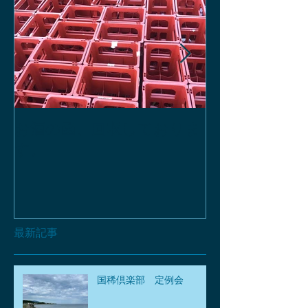
お酒の函、回収しておりま
緑瓶を使って
す。
最新記事
国稀倶楽部 定例会