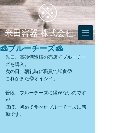
米田容器 株式会社
🧀ブルーチーズ🧀
先日、高砂酒造様の売店でブルーチー
ズを購入。
次の日、朝礼時に職員で試食😊
これがまた😋オイシイ。
普段、ブルーチーズに縁がないのです
が、
ほぼ、初めて食べたブルーチーズに感
動です。