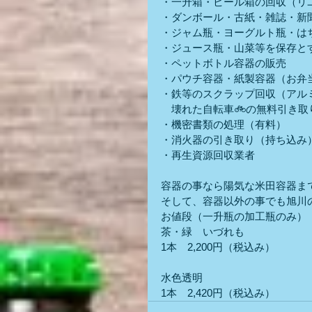
・一升箱・ビール箱の回収（リ
・ダンボール・古紙・雑誌・新
・ジャム瓶・ヨーグルト瓶・は
・ジュース瓶・山菜等を保存と
・ペットボトル容器の販売
・パウチ容器・紙製容器（お弁当
・鉄等のスクラップ回収（アル
　壊れた自転車🚲の無料引き取
・機密書類の処理（有料）
・消火器の引き取り（持ち込み
・再生資源回収業者
容器の事なら陽気な米田容器ま
そして、容器以外の事でも旭川
お値段（一升瓶の加工瓶のみ）
茶・緑　いづれも
1本　2,200円（税込み）
水色透明
1本　2,420円（税込み）