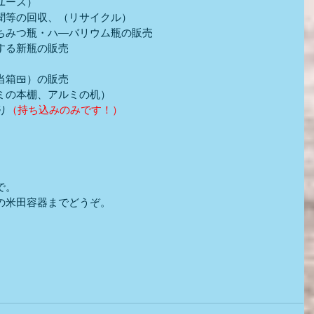
ユース）
聞等の回収、（リサイクル）
ちみつ瓶・ハ―バリウム瓶の販売
する新瓶の販売
箱🍱）の販売
ミの本棚、アルミの机）
り
（持ち込みのみです！）
）
で。
の米田容器までどうぞ。
　　