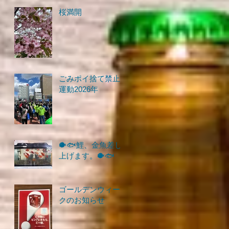
桜満開
ごみポイ捨て禁止
運動2026年
🐡🐟鯉、金魚差し
上げます。🐡🐟
ゴールデンウィー
クのお知らせ