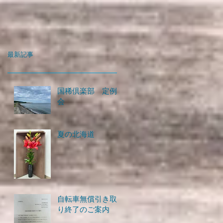
最新記事
国稀倶楽部 定例
会
夏の北海道
自転車無償引き取
り終了のご案内