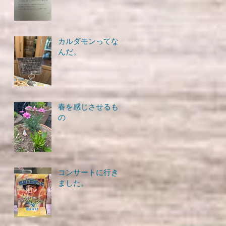
カルダモンってな
んだ。
春を感じさせるも
の
コンサートに行き
ました。