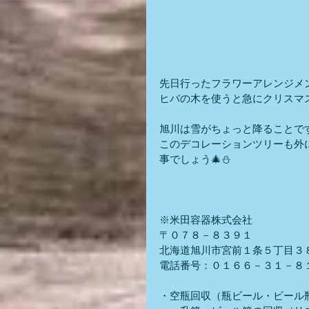
先日行ったフラワーアレンジメ
ヒバの木を使うと急にクリスマ
旭川は雪がちょっと降ることで
このデコレーションツリーも外
事でしょう🎄⛄
※米田容器株式会社
〒０７８－８３９１
北海道旭川市宮前１条５丁目３
電話番号：０１６６－３１－８
・空瓶回収（瓶ビール・ビール