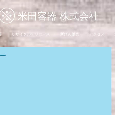
米田容器 株式会社
要
リサイクル・リユース
新びん販売
アクセス
ー