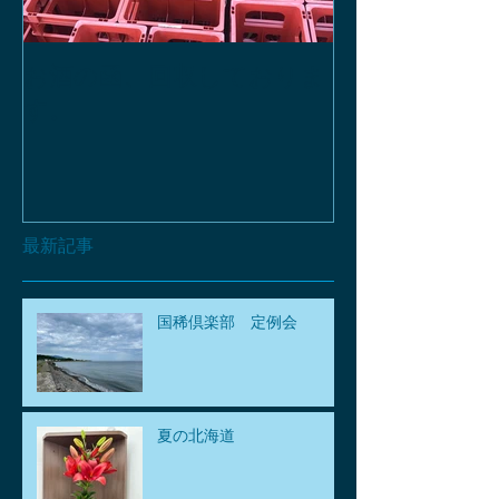
お酒の函、回収しておりま
緑瓶を使って
す。
最新記事
国稀倶楽部 定例会
夏の北海道