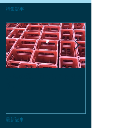
特集記事
お酒の函、回収しておりま
緑瓶を使って
す。
最新記事