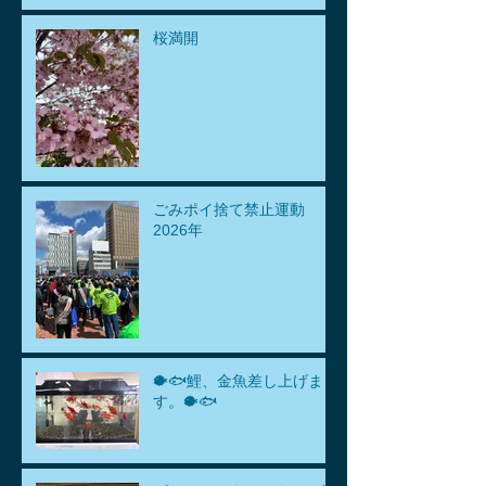
桜満開
ごみポイ捨て禁止運動
2026年
🐡🐟鯉、金魚差し上げま
す。🐡🐟