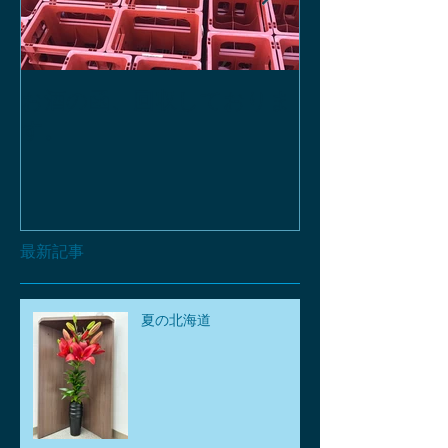
お酒の函、回収しておりま
緑瓶を使って
す。
最新記事
夏の北海道