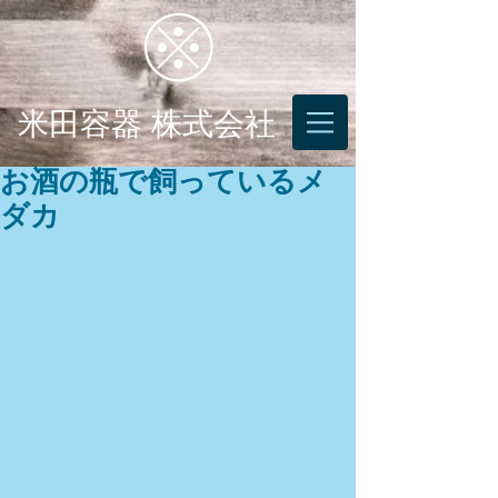
米田容器 株式会社
お酒の瓶で飼っているメ
ダカ