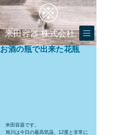
米田容器 株式会社
お酒の瓶で出来た花瓶
米田容器です。
旭川は今日の最高気温、12度と非常に