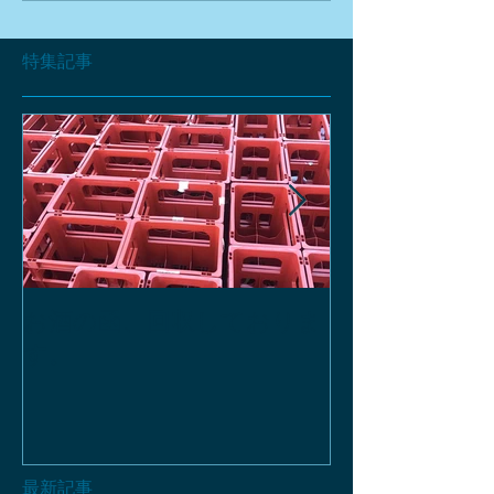
特集記事
お酒の函、回収しておりま
緑瓶を使って
す。
最新記事