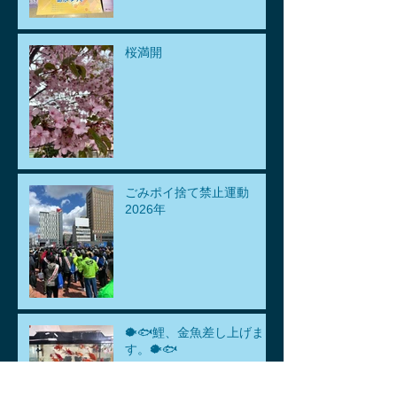
桜満開
ごみポイ捨て禁止運動
2026年
🐡🐟鯉、金魚差し上げま
す。🐡🐟