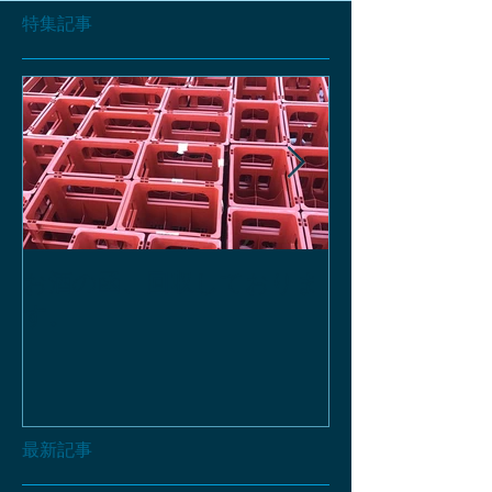
特集記事
お酒の函、回収しておりま
緑瓶を使って
す。
最新記事