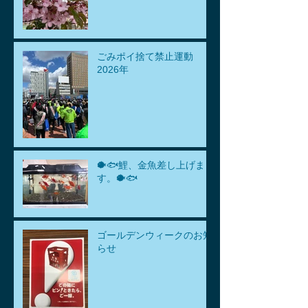
ごみポイ捨て禁止運動
2026年
🐡🐟鯉、金魚差し上げま
す。🐡🐟
ゴールデンウィークのお知
らせ