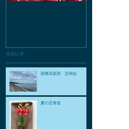
お酒の函、回収しておりま
緑瓶を使って
す。
最新記事
国稀倶楽部 定例会
夏の北海道