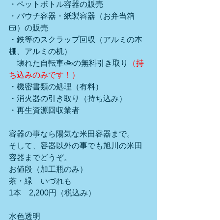
・ペットボトル容器の販売
・パウチ容器・紙製容器（お弁当箱
🍱）の販売
・鉄等のスクラップ回収（アルミの本
棚、アルミの机）
　壊れた自転車🚲の無料引き取り
（持
ち込みのみです！）
・機密書類の処理（有料）
・消火器の引き取り（持ち込み）
・再生資源回収業者
容器の事なら陽気な米田容器まで。
そして、容器以外の事でも旭川の米田
容器までどうぞ。
お値段（加工瓶のみ）　　
茶・緑　いづれも
1本　2,200円（税込み）
水色透明