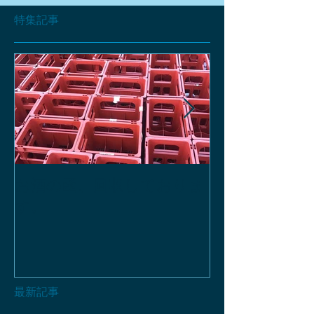
特集記事
お酒の函、回収しておりま
緑瓶を使って
す。
最新記事