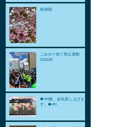
桜満開
ごみポイ捨て禁止運動
2026年
🐡🐟鯉、金魚差し上げま
す。🐡🐟