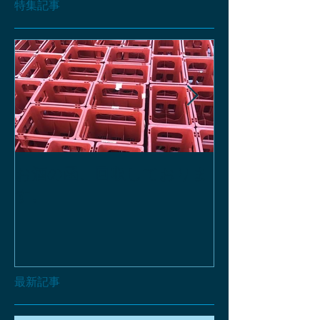
特集記事
お酒の函、回収しておりま
緑瓶を使って
す。
最新記事