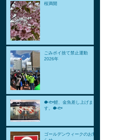
桜満開
ごみポイ捨て禁止運動
2026年
🐡🐟鯉、金魚差し上げま
す。🐡🐟
ゴールデンウィークのお知